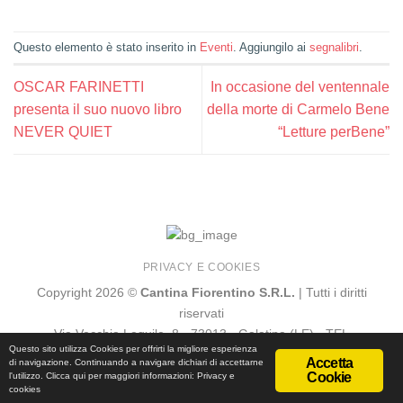
Questo elemento è stato inserito in
Eventi
. Aggiungilo ai
segnalibri
.
OSCAR FARINETTI
In occasione del ventennale
presenta il suo nuovo libro
della morte di Carmelo Bene
NEVER QUIET
“Letture perBene”
PRIVACY E COOKIES
Copyright 2026 ©
Cantina Fiorentino S.R.L.
| Tutti i diritti
riservati
Via Vecchia Lequile, 8 - 73013 - Galatina (LE) - TEL
Questo sito utilizza Cookies per offrirti la migliore esperienza
+39.0836.561470 - FAX +39.0836.569178
Accetta
di navigazione. Continuando a navigare dichiari di accettarne
Cookie
l'utilizzo. Clicca qui per maggiori informazioni:
Privacy e
cookies