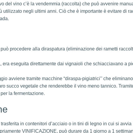
tivo del vino c’è la vendemmia (raccolta) che può avvenire ma
utilizzato negli ultimi anni. Ciò che è importante è evitare di racc
iada.
 può procedere alla diraspatura (eliminazione dei rametti raccolti
 era eseguita direttamente dai vignaioli che schiacciavano a pie
o avviene tramite macchine “diraspa-pigiatrici’’ che eliminano 
maro succo vegetale che renderebbe il vino meno tannico. Tramite
a per la fermentazione.
ne
asferita in contenitori d’acciaio o in tini di legno in cui si avvia
opriamente VINIFICAZIONE, può durare da 1 giorno a 1 settiman