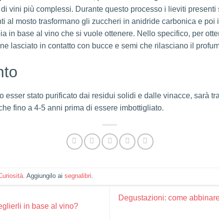
 di vini più complessi. Durante questo processo i lieviti presenti
unti al mosto trasformano gli zuccheri in anidride carbonica e poi i
bia in base al vino che si vuole ottenere. Nello specifico, per ott
e lasciato in contatto con bucce e semi che rilasciano il profumo
nto
 esser stato purificato dai residui solidi e dalle vinacce, sarà tr
e fino a 4-5 anni prima di essere imbottigliato.
Curiosità
. Aggiungilo ai
segnalibri
.
Degustazioni: come abbinare 
glierli in base al vino?