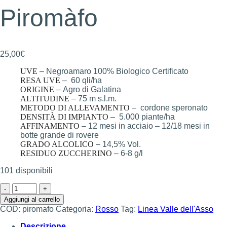
Piromàfo
25,00
€
UVE
–
Negroamaro 100% Biologico Certificato
RESA UVE
–
60 qli/ha
ORIGINE
–
Agro di Galatina
ALTITUDINE
–
75 m s.l.m.
METODO DI ALLEVAMENTO
–
cordone speronato
DENSITÀ DI IMPIANTO
–
5.000 piante/ha
AFFINAMENTO
–
12 mesi in acciaio – 12/18 mesi in
botte grande di rovere
GRADO ALCOLICO
–
14,5% Vol.
RESIDUO ZUCCHERINO
–
6-8 g/l
101 disponibili
Piromàfo
quantità
Aggiungi al carrello
COD:
piromafo
Categoria:
Rosso
Tag:
Linea Valle dell'Asso
Descrizione